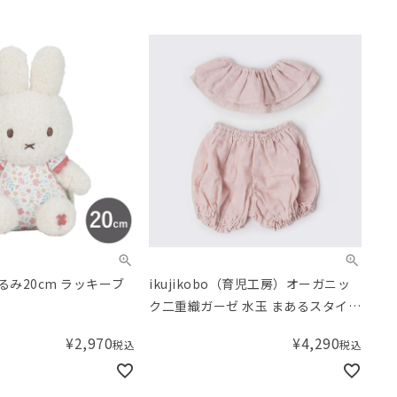
ぐるみ20cm ラッキーブ
ikujikobo（育児工房）オーガニッ
ク二重織ガーゼ 水玉 まあるスタイ＆
ブルマ ピンク（70-80cm）
¥
2,970
¥
4,290
税込
税込