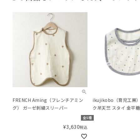
FRENCH Aming（フレンチアミン
ikujikobo（育児工
グ） ガーゼ刺繍スリーパー
ク吊天竺 スタイ 金平糖
全5種
¥
3,630
税込