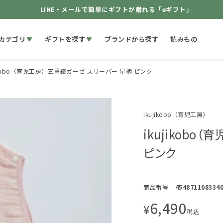
LINE・メールで簡単にギフトが贈れる「eギフト」
カテゴリ
ギフトを探す
ブランドから探す
読みもの
jikobo（育児工房）五重織ガーゼ スリーパー 星柄 ピンク
ikujikobo（育児工房）
ikujikob
ピンク
商品番号
454871108334
6,490
¥
税込