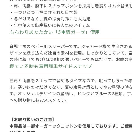
・肩、両脇、股下にスナップボタンを採用し着脱やオムツ替え
・一つひとつ丁寧に作られた日本製
・冬だけでなく、夏の冷房対策にも大活躍
・年中使えて出産祝いにも人気のアイテム
ふんわりあたたかい「5重織ガーゼ」使用
育児工房のベビー用スリーパーです。ジャガード機で生産される
ザインを織り込んだ独自の素材を使用。しっかりとしていて、
の時に着せてあげれば寝相の悪いベビーでもはだけず、お腹の
寝ている時も着用簡単サイドスナップ
左肩と両脇をスナップで留めるタイプなので、眠ってしまった
す。寒い冬の夜だけでなく、夏の冷房対策としてやお昼寝の時
す。オリジナルデザインの星柄は、ピンクとブルーの2種類。丁
への贈り物にもおススメです。
【お取り扱いのご注意】
本製品は一部オーガニックコットンを使用しております。ご使