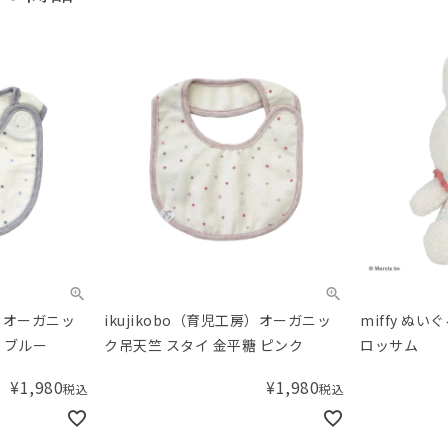
房）オーガニッ
ikujikobo（育児工房）オーガニッ
miffy ぬい
 ブルー
ク吊天竺 スタイ 金平糖 ピンク
ロッサム
¥
1,980
¥
1,980
税込
税込