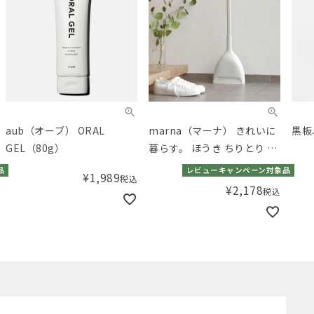
aub（オーブ） ORAL
marna（マーナ） きれいに
黒板
GEL（80g）
暮らす。 ほうき ちりとり ホ
ワイト
品
レビューキャンペーン対象品
¥
1,989
税込
¥
2,178
税込