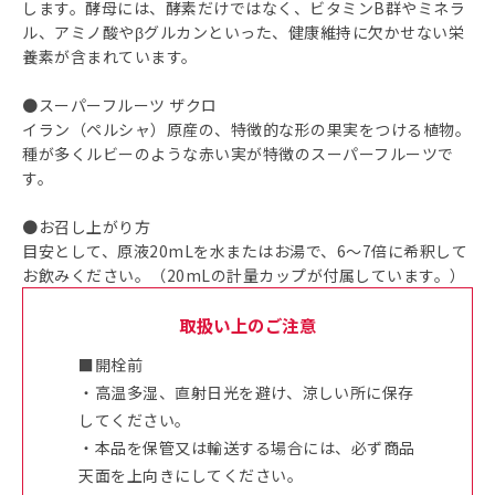
します。酵母には、酵素だけではなく、ビタミンB群やミネラ
ル、アミノ酸やβグルカンといった、健康維持に欠かせない栄
養素が含まれています。
●スーパーフルーツ ザクロ
イラン（ペルシャ）原産の、特徴的な形の果実をつける植物。
種が多くルビーのような赤い実が特徴のスーパーフルーツで
す。
●お召し上がり方
目安として、原液20mLを水またはお湯で、6～7倍に希釈して
お飲みください。（20mLの計量カップが付属しています。）
取扱い上のご注意
■開栓前
・高温多湿、直射日光を避け、涼しい所に保存
してください。
・本品を保管又は輸送する場合には、必ず商品
天面を上向きにしてください。