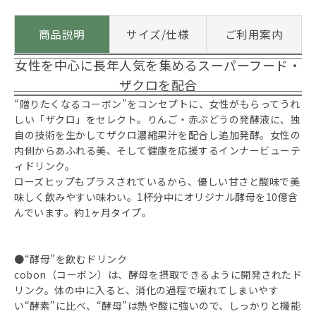
商品説明
サイズ/仕様
ご利用案内
女性を中心に長年人気を集めるスーパーフード・
ザクロを配合
“贈りたくなるコーボン”をコンセプトに、女性がもらってうれ
しい「ザクロ」をセレクト。りんご・赤ぶどうの発酵液に、独
自の技術を生かしてザクロ濃縮果汁を配合し追加発酵。女性の
内側からあふれる美、そして健康を応援するインナービューテ
ィドリンク。
ローズヒップもプラスされているから、優しい甘さと酸味で美
味しく飲みやすい味わい。1杯分中にオリジナル酵母を10億含
んでいます。約1ヶ月タイプ。
●“酵母”を飲むドリンク
cobon（コーボン）は、酵母を摂取できるように開発されたド
リンク。体の中に入ると、消化の過程で壊れてしまいやす
い“酵素”に比べ、“酵母”は熱や酸に強いので、しっかりと機能