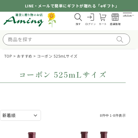
LINE・メールで簡単にギフトが贈れる「eギフト」
メニュー
探す
ログイン
カート
店舗情報
TOP
おすすめ
コーボン 525mLサイズ
コーボン 525mLサイズ
8
件中
1
-
8
件表示