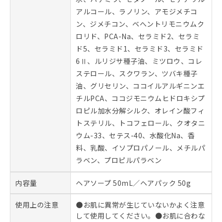
アルコール、ラノリン、アモジメチコ
ン、ジメチコン、ベへントリモニウムク
ロリド、PCA-Na、セラミド2、セラミ
ド5、セラミド1、セラミド3、セラミド
6Ⅱ、ルリジサ種子油、ミツロウ、コレ
ステロール、スクワラン、ツバキ種子
油、グリセリン、ココイルアルギニンエ
チルPCA、ココジモニウムヒドロキシプ
ロピル加水分解シルク、オレイン酸フィ
トステリル、トコフェロール、クオタニ
ウム-33、セテス-40、水酸化Na、香
料、乳酸、イソプロパノール、メチルパ
ラベン、プロピルパラベン
内容量
ヘアソープ 50mL／ヘアパック 50g
使用上の注意
●お肌に異常が生じていないかよく注意
して使用してください。●お肌に合わな