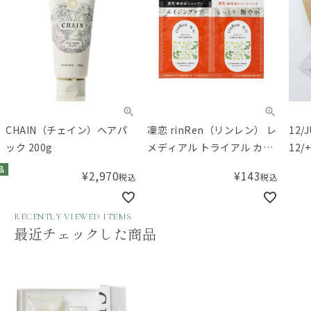
CHAIN（チェイン）ヘアパ
凜恋 rinRen（リンレン） レ
12/
ック 200g
メディアル トライアル カモ
12/
ミール&モミ
セッ
品
¥
2,970
¥
143
税込
税込
RECENTLY VIEWED ITEMS
最近チェックした商品