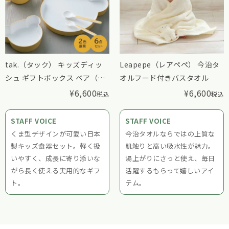
tak.（タック） キッズディッ
Leapepe（レアペペ） 今治タ
シュ ギフトボックス ベア（カ
オルフード付きバスタオル
トラリー付き）
¥
6,600
¥
6,600
税込
税込
STAFF VOICE
STAFF VOICE
くま型デザインが可愛い日本
今治タオルならではの上質な
製キッズ食器セット。軽く扱
肌触りと高い吸水性が魅力。
いやすく、成長に寄り添いな
湯上がりにさっと使え、毎日
がら長く使える実用的なギフ
活躍するもらって嬉しいアイ
ト。
テム。