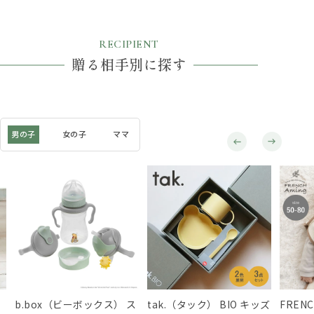
RECIPIENT
贈る相手別に探す
男の子
女の子
ママ
b.box（ビーボックス） ス
tak.（タック） BIO キッズ
FREN