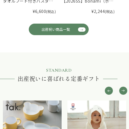
タオルフード付きバスタオ
【2026SS】bonami（ボナ
タオ
ル
ミ）セーラーカラー前あき
カチ
¥
6,600
¥
2,244
(税込)
(税込)
カバーオール
出産祝い商品一覧
STANDARD
出産祝いに喜ばれる定番ギフト