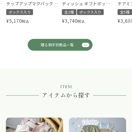
タ
テップアップマグパック
ディッシュ ギフトボック
チアミ
Pooh
ス ベアー ミニ
スリー
ボックス入り
全2種
ボックス入り
全5種
¥
5,170
¥
3,740
¥
3,63
税込
税込
贈る相手別商品一覧
ITEM
アイテムから探す