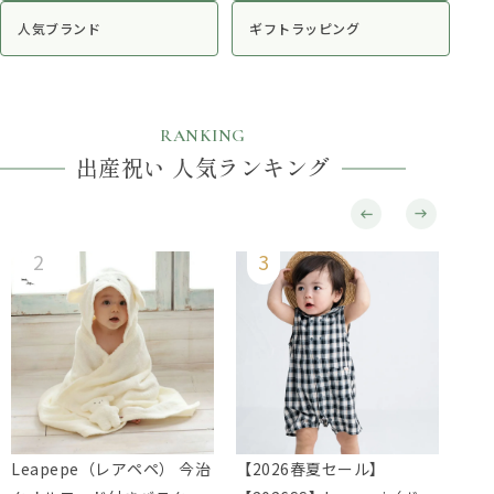
人気ブランド
ギフトラッピング
RANKING
出産祝い 人気ランキング
Leapepe（レアペペ） 今治
【2026春夏セール】
Le