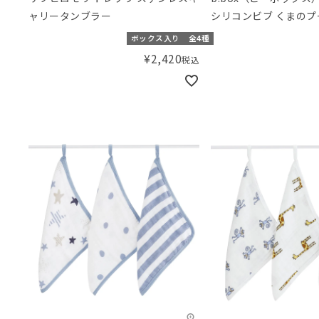
ャリータンブラー
シリコンビブ くまのプ
Disney Silicone Bib W
ボックス入り
全4種
Pooh
¥
2,420
税込