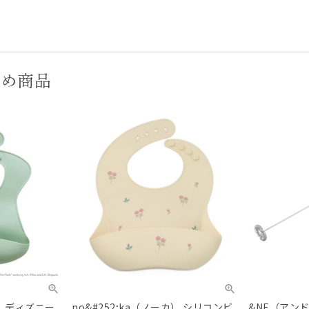
すめ商品
） ディズニー
no&#252;ka（ノーカ） シリコンビ
&NE（アンドエ