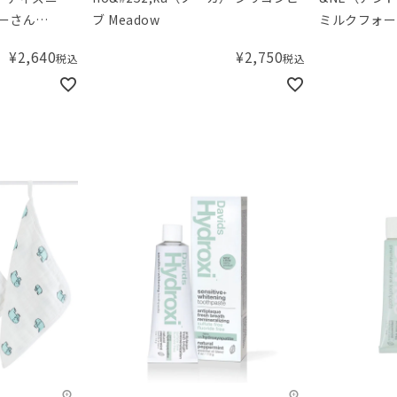
ーさん
ブ Meadow
ミルクフォー
innie the
¥
2,640
¥
2,750
税込
税込