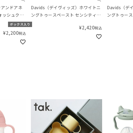
デンアンドアネ
Davids（デイヴィッズ）ホワイトニ
Davids（
ォッシュクロ
ングトゥースペースト センシティブ
ングトゥース
le jam ジャ
113g
50g
ボックス入り
¥
2,420
税込
¥
2,200
税込