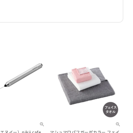
ヌイー）nikii cafe
マシュマロパフガーゼカラー フェイ