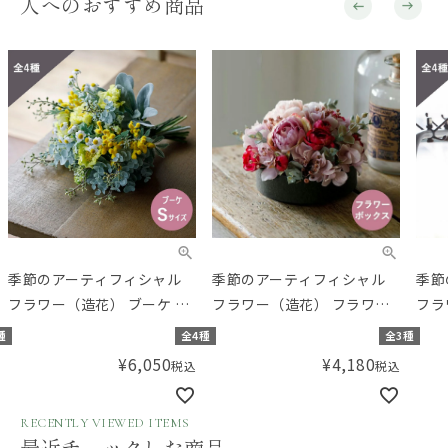
人へのおすすめ商品
季節のアーティフィシャル
季節のアーティフィシャル
季節
フラワー（造花） ブーケ S
フラワー（造花） フラワー
フラ
サイズ
ボックス
サイ
種
全4種
全3種
¥
6,050
¥
4,180
税込
税込
RECENTLY VIEWED ITEMS
最近チェックした商品