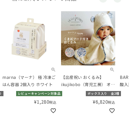
marna（マーナ） 極 冷凍ご
【出産祝い おくるみ】
BA
はん容器 2個入り ホワイト
ikujikobo（育児工房） オー
酸入
ガニック フード付きおくる
Lav
り
レビューキャンペーン対象品
ボックス入り
全2種
み リバティ／ 日本製 ベビー
¥
1,280
¥
6,820
税込
税込
綿 赤ちゃん フード付きバス
タオル