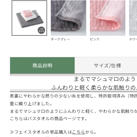
ダークグレー
ピンク
ホワ
商品説明
サイズ/仕様
まるでマシュマロのよう
ふんわりと軽く柔らかな肌触りの
表裏にやわらかな撚りの少ない糸を使用し、特許取得済み（特許 第
重に織り上げました。
まるでマシュマロのようにふんわりと軽く、やわらかな肌触り
こちらはバスタオルの商品ページです。
≫フェイスタオルの単品購入は
こちら
から。