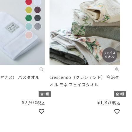
（アヤナス） バスタオル
crescendo（クレシェンド） 今治タ
オル モネ フェイスタオル
全9種
全3種
¥
2,970
¥
1,870
税込
税込