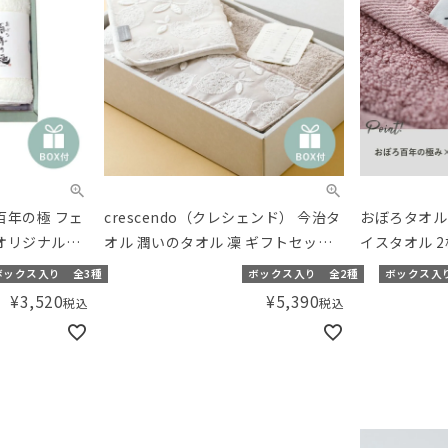
百年の極 フェ
crescendo（クレシェンド） 今治タ
おぼろタオル
オリジナルカ
オル 潤いのタオル 凜 ギフトセット
イスタオル 
ギフトボック
（フェイスタオル・タオルハンカ
ボックス入り
全3種
ボックス入り
全2種
ボックス入
リジナルセット
チ）【ギフトボックス入り】／
¥
3,520
¥
5,390
税込
税込
Amingオリジナルセット