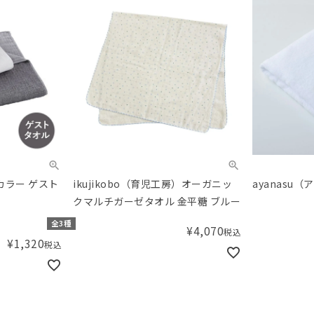
カラー ゲスト
ikujikobo（育児工房）オーガニッ
ayanasu
クマルチガーゼタオル 金平糖 ブルー
全3種
¥
4,070
税込
¥
1,320
税込