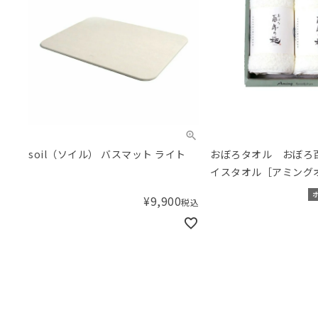
soil（ソイル） バスマット ライト
おぼろタオル おぼろ
イスタオル［アミング
ラー］ 2枚組セット【
¥
9,900
税込
ス入り】／Amingオ