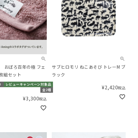
 おぼろ百年の極 フェ
サブヒロモリ ねこあそび トレーM ブ
2枚組セット
ラック
り
レビューキャンペーン対象品
¥
2,420
税込
全2種
¥
3,300
税込