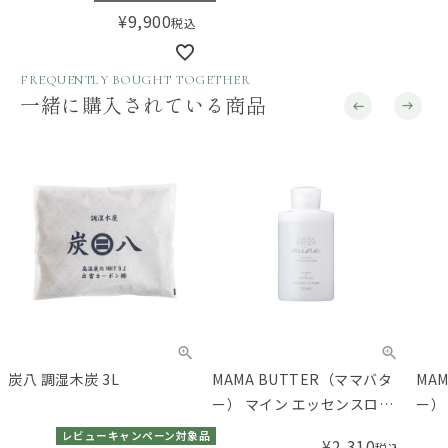
¥
9,900
税込
FREQUENTLY BOUGHT TOGETHER
一緒に購入されている商品
炭八 調湿木炭 3L
MAMA BUTTER（ママバタ
MA
ー） マイン エッセンスロー
ー）
ション
ラム
レビューキャンペーン対象品
¥
2,310
税込