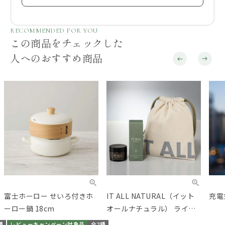
RECOMMENDED FOR YOU
この商品をチェックした
人へのおすすめ商品
富士ホーロー せいろ付きホ
IT ALL NATURAL（イット
充電
ーロー鍋 18cm
オールナチュラル） ライヴ
リーコレクション
種
レビューキャンペーン対象品
全2種