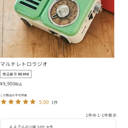
マルチレトロラジオ
商品番号
RE096
¥
9,900
税込
5.00
1
1
件中
1
-
1
件表示
よよ
石川県
50代
女性