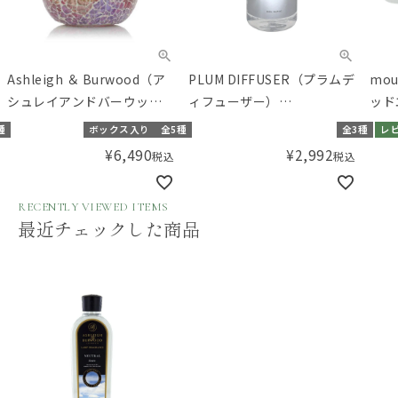
Ashleigh ＆ Burwood（ア
PLUM DIFFUSER（プラムデ
mo
シュレイアンドバーウッ
ィフューザー）
ッド
ド） フレグランスランプS
FRAGRANCE BOTTLE（フ
種
ボックス入り
全5種
全3種
レ
レグランスボトル）
¥
6,490
¥
2,992
税込
税込
RECENTLY VIEWED ITEMS
最近チェックした商品