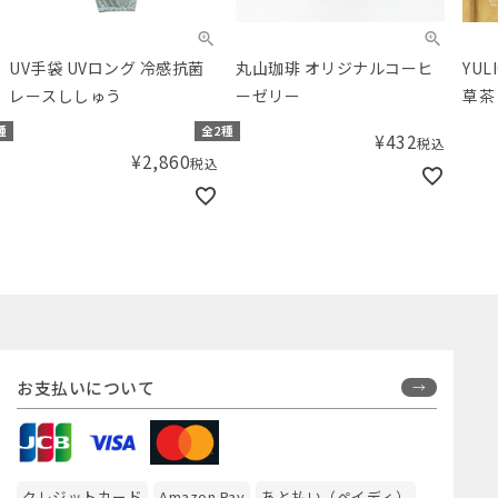
UV手袋 UVロング 冷感抗菌
丸山珈琲 オリジナルコーヒ
YU
レースししゅう
ーゼリー
草茶
種
全2種
¥
432
税込
¥
2,860
税込
お支払いについて
クレジットカード
Amazon Pay
あと払い（ペイディ）