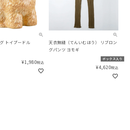
グ トイプードル
天衣無縫（てんいむほう） リブロン
グパンツ ヨモギ
ボックス入り
¥
1,980
税込
¥
4,620
税込