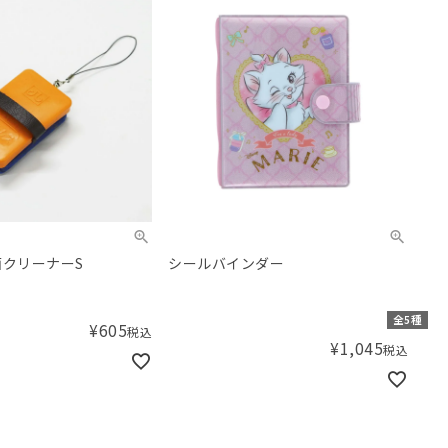
面クリーナーS
シールバインダー
全5種
¥
605
税込
¥
1,045
税込