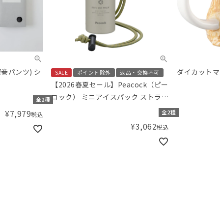
巻パンツ) シ
ダイカットマ
SALE
ポイント除外
返品・交換不可
【2026春夏セール】Peacock（ピー
コック） ミニアイスパック ストラッ
全2種
プ付
¥
7,979
全2種
税込
¥
3,062
税込