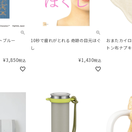
イトブルー
10秒で疲れがとれる 奇跡の目元ほぐ
おまたカイロ
し
トン布ナプキ
イロ3個セッ
¥
3,850
¥
1,430
税込
税込