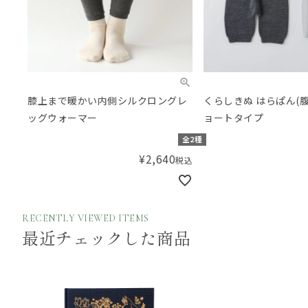
膝上まで暖かい内側シルクロングレ
くらしきぬ はらぱん(腹
ッグウォーマー
ョートタイプ
全2種
¥
2,640
税込
RECENTLY VIEWED ITEMS
最近チェックした商品