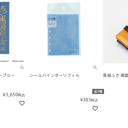
イトブルー
シールバインダーリフィル
黒板ふき 画
全3種
¥
3,850
税込
¥
385
税込