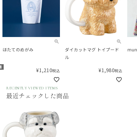
ほたてのめがみ
ダイカットマグ トイプード
mun
ル
種
¥
1,210
¥
1,980
税込
税込
RECENTLY VIEWED ITEMS
最近チェックした商品