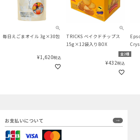
毎日えごまオイル 3g×30包
TRICKS ベイクドチップス
Epso
15g×12袋入りBOX
Cr
シー
全2種
¥
1,620
税込
ナル 
¥
432
税込
お支払いについて