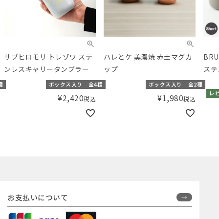
ハレとケ 美濃焼 赤土マグカ
BRUNO（ブルーノ） 蓋つき
TH
ップ
ステンレスマグ short
ル）
グカ
種
ボックス入り
全2種
ボックス入り
レビューキャンペーン対象品
全6種
¥
1,980
税込
¥
2,200
税込
お支払いについて