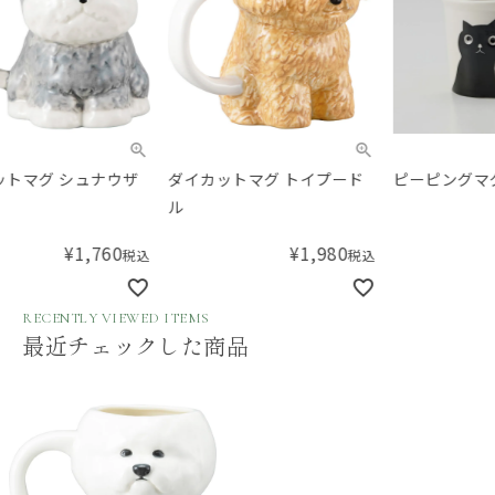
ダイカットマグ トイプード
ピーピングマグ
SA
ル
sara
全2種
¥
1,980
税込
¥
1,650
税込
RECENTLY VIEWED ITEMS
最近チェックした商品