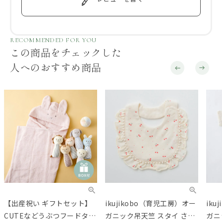
RECOMMENDED FOR YOU
この商品をチェックした
人へのおすすめ商品
【出産祝い ギフトセット】
ikujikobo（育児工房）オー
ik
CUTEなどうぶつフードタオ
ガニック吊天竺 スタイ さく
ガニ