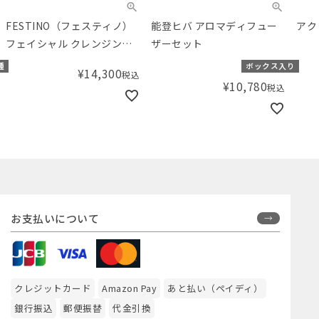
FESTINO（フェスティノ）
能登ヒバ アロマディフュー
アク
フェイシャル クレンジング
ザーセット
ナノスチーマー
種
ボックス入り
¥
14,300
税込
¥
10,780
税込
お支払いについて
クレジットカード
Amazon Pay
あと払い（ペイディ）
銀行振込
郵便振替
代金引換