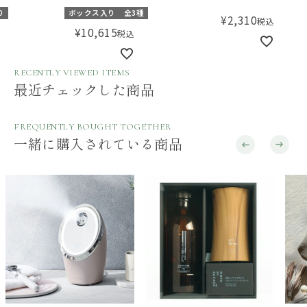
ルと布おもちゃのセット
らんぼ
ティ
り
ボックス入り
全3種
¥
2,310
税込
【ギフトボックス入り】／
Ad
¥
10,615
税込
Amingオリジナルセット
RECENTLY VIEWED ITEMS
最近チェックした商品
FREQUENTLY BOUGHT TOGETHER
一緒に購入されている商品