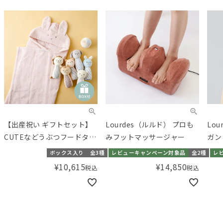
【出産祝い ギフトセット】
Lourdes（ルルド） プロも
Lo
CUTEなどうぶつフードタオ
みフットマッサージャー
ガン
ルと布おもちゃのセット
ボックス入り
全3種
レビューキャンペーン対象品
全2種
レ
【ギフトボックス入り】／
¥
10,615
¥
14,850
税込
税込
Amingオリジナルセット