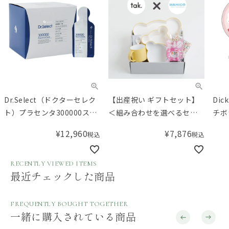
Dr.Select（ドクターセレク
【出産祝い ギフトセット】
Dic
ト）プラセンタ300000スマ
＜組み合わせを選べるセッ
チボ
ートパック 30包入
ト＞tak.（タック）キッズデ
¥
12,960
¥
7,876
税込
税込
ィッシュ 楽しいお食事ギフ
ト／Amingオリジナルセッ
ト
RECENTLY VIEWED ITEMS
最近チェックした商品
FREQUENTLY BOUGHT TOGETHER
一緒に購入されている商品