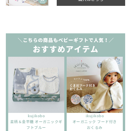
kujikobo
ikujikobo
星柄＆金平糖 オーガニックギ
オーガニック フード付き
フトブルー
おくるみ