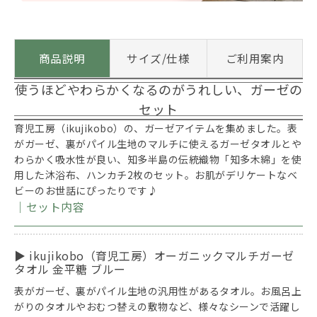
商品説明
サイズ/仕様
ご利用案内
使うほどやわらかくなるのがうれしい、ガーゼの
セット
育児工房（ikujikobo）の、ガーゼアイテムを集めました。表
がガーゼ、裏がパイル生地のマルチに使えるガーゼタオルとや
わらかく吸水性が良い、知多半島の伝統織物「知多木綿」を使
用した沐浴布、ハンカチ2枚のセット。お肌がデリケートなベ
ビーのお世話にぴったりです♪
｜セット内容
▶ ikujikobo（育児工房）オーガニックマルチガーゼ
タオル 金平糖 ブルー
表がガーゼ、裏がパイル生地の汎用性があるタオル。お風呂上
がりのタオルやおむつ替えの敷物など、様々なシーンで活躍し