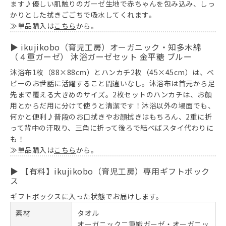
ます♪優しい肌触りのガーゼ生地で赤ちゃんを包み込み、しっ
かりとした拭きごごちで吸水してくれます。
≫単品購入は
こちら
から。
▶ ikujikobo（育児工房）オーガニック・知多木綿
（４重ガーゼ） 沐浴ガーゼセット 金平糖 ブルー
沐浴布1枚（88×88cm）とハンカチ2枚（45×45cm）は、ベ
ビーのお世話に活躍すること間違いなし。沐浴布は首元から足
先まで覆える大きめのサイズ。2枚セットのハンカチは、お顔
用とからだ用に分けて使うと清潔です！沐浴以外の場面でも、
何かと便利♪普段のお口拭きやお顔拭きはもちろん、2重に折
って背中の汗取り、三角に折って後ろで結べばスタイ代わりに
も！
≫単品購入は
こちら
から。
▶ 【有料】ikujikobo（育児工房）専用ギフトボック
ス
ギフトボックスに入った状態でお届けします。
素材
タオル
オーガニック二重織ガーゼ・オーガニッ