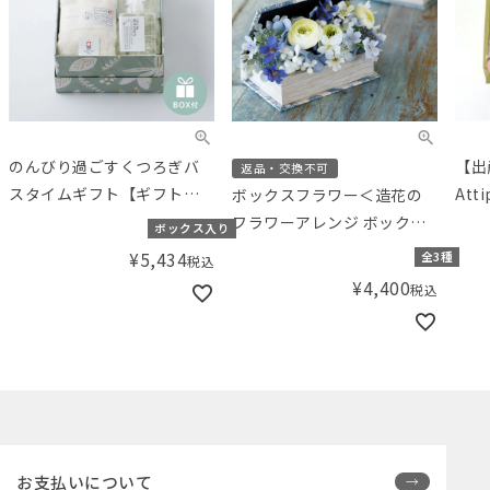
のんびり過ごすくつろぎバ
【出
返品・交換不可
スタイムギフト【ギフトボ
At
ボックスフラワー＜造花の
ックス入り】／Amingオリ
ース
フラワーアレンジ ボックス
ボックス入り
ジナルセット
とス
＞
¥
5,434
全3種
税込
ワイ
¥
4,400
税込
り】
ット
お支払いについて