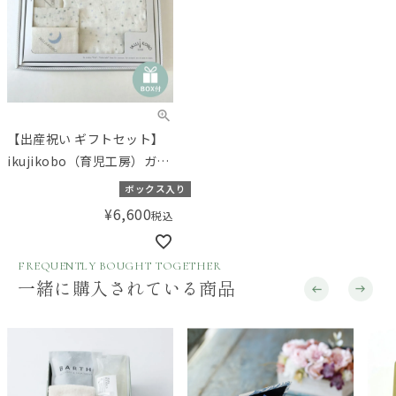
【出産祝い ギフトセット】
ikujikobo（育児工房）ガー
ゼ オーガニックギフト ブル
ボックス入り
ー【ギフトボックス入り】
¥
6,600
税込
／Amingオリジナルセット
FREQUENTLY BOUGHT TOGETHER
一緒に購入されている商品