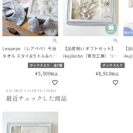
Leapepe （レアペペ）今治
【出産祝い ギフトセット】
【出
タオル スタイ&ラトル&ハン
ikujikobo（育児工房） リバ
ik
カチセット
ティ オーガニックギフト ア
ガニ
ボックス入り
全3種
ボックス入り
イボリー （50-70cm）【ギ
（男
¥
5,500
¥
8,910
税込
税込
フトボックス入り】／
児本
Amingオリジナルセット
Am
RECENTLY VIEWED ITEMS
最近チェックした商品