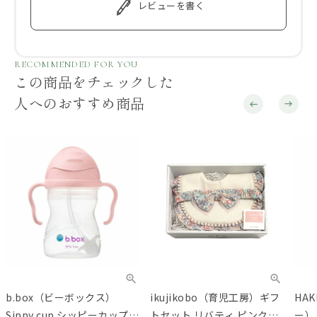
レビューを書く
RECOMMENDED FOR YOU
この商品をチェックした
人へのおすすめ商品
b.box（ビーボックス）
ikujikobo（育児工房）ギフ
HA
Sippy cup シッピーカップ
トセット リバティ ピンク
ー）