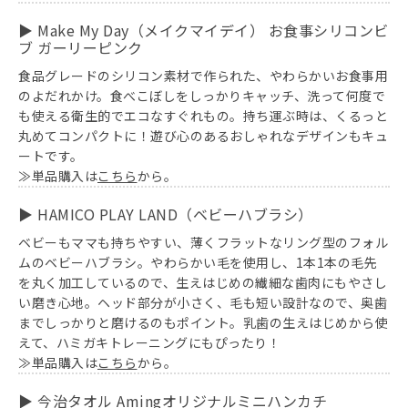
▶ Make My Day（メイクマイデイ） お食事シリコンビ
ブ ガーリーピンク
食品グレードのシリコン素材で作られた、やわらかいお食事用
のよだれかけ。食べこぼしをしっかりキャッチ、洗って何度で
も使える衛生的でエコなすぐれもの。持ち運ぶ時は、くるっと
丸めてコンパクトに！遊び心のあるおしゃれなデザインもキュ
ートです。
≫単品購入は
こちら
から。
▶ HAMICO PLAY LAND（ベビーハブラシ）
ベビーもママも持ちやすい、薄くフラットなリング型のフォル
ムのベビーハブラシ。やわらかい毛を使用し、1本1本の毛先
を丸く加工しているので、生えはじめの繊細な歯肉にもやさし
い磨き心地。ヘッド部分が小さく、毛も短い設計なので、奥歯
までしっかりと磨けるのもポイント。乳歯の生えはじめから使
えて、ハミガキトレーニングにもぴったり！
≫単品購入は
こちら
から。
▶ 今治タオル Amingオリジナルミニハンカチ