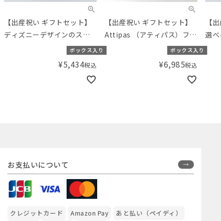
【出産祝い ギフトセット】
【出産祝い ギフトセット】
【出
ディズニーデザインのスト
Attipas （アティパス）ファ
選べ
ローマグとアミングオリジ
ーストシューズ（11.5cm）
Ma
ボックス入り
ボックス入り
ナルおくるみの選べるセッ
とスタイギフト ピンク×ホ
ー）
¥
5,434
¥
6,985
税込
税込
ト 【ギフトボックス入り】
ワイト【ギフトボックス入
ト 
／Amingオリジナルセット
り】／Amingオリジナルセ
り】
ット
ット
お支払いについて
クレジットカード
Amazon Pay
あと払い（ペイディ）