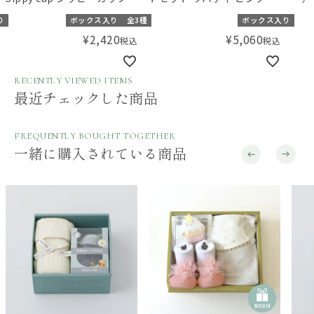
ジェラートシリーズ
Michelle（ミシェル）【ギ
ット
り
ボックス入り
全3種
ボックス入り
フトボックス入り】
ンカ
¥
2,420
¥
5,060
税込
税込
RECENTLY VIEWED ITEMS
最近チェックした商品
FREQUENTLY BOUGHT TOGETHER
一緒に購入されている商品