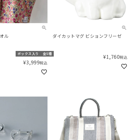
タオル
ダイカットマグ ビションフリーゼ
ボックス入り
全5種
¥
1,760
税込
¥
3,999
税込