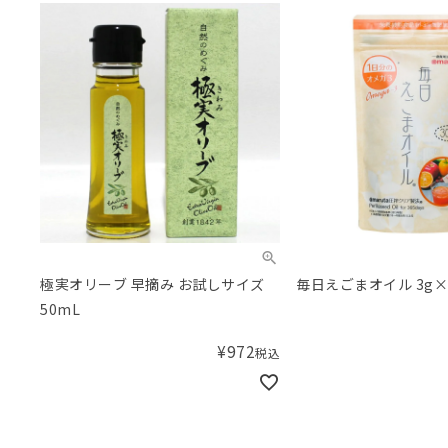
極実オリーブ 早摘み お試しサイズ
毎日えごまオイル 3g×
50mL
¥
972
税込