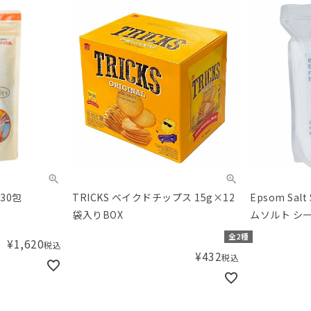
30包
TRICKS ベイクドチップス 15g×12
Epsom Salt
袋入りBOX
ムソルト シ
ナル 2.2kg
全2種
¥
1,620
税込
¥
432
税込