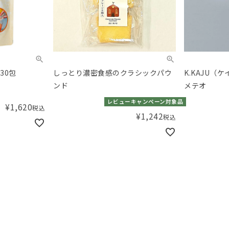
30包
しっとり濃密食感のクラシックパウ
K.KAJU（
ンド
メテオ
レビューキャンペーン対象品
¥
1,620
税込
¥
1,242
税込