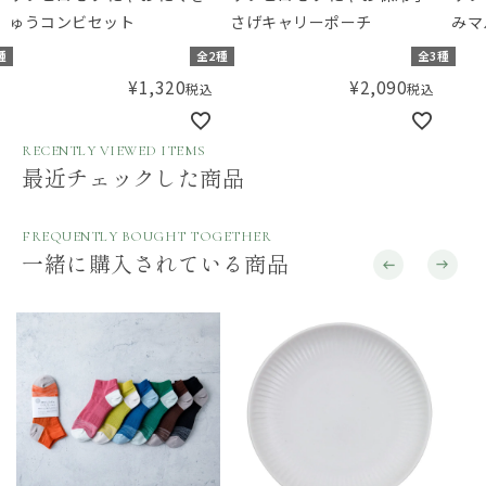
ゅうコンビセット
さげキャリーポーチ
みマ
種
全2種
全3種
¥
1,320
¥
2,090
税込
税込
RECENTLY VIEWED ITEMS
最近チェックした商品
FREQUENTLY BOUGHT TOGETHER
一緒に購入されている商品