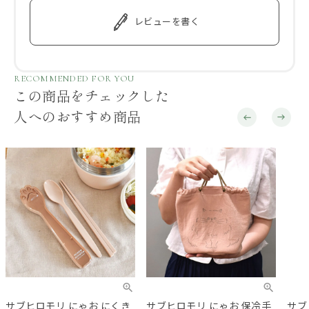
レビューを書く
RECOMMENDED FOR YOU
この商品をチェックした
人へのおすすめ商品
サブヒロモリ にゃお にくき
サブヒロモリ にゃお 保冷手
サブ