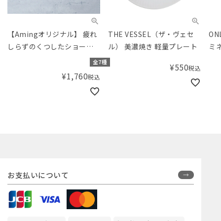
【Amingオリジナル】 疲れ
THE VESSEL（ザ・ヴェセ
ONL
しらずのくつしたショート
ル） 美濃焼き 軽量プレート
ミネ
22-25cm
UV
全7種
¥
550
税込
¥
1,760
税込
お支払いについて