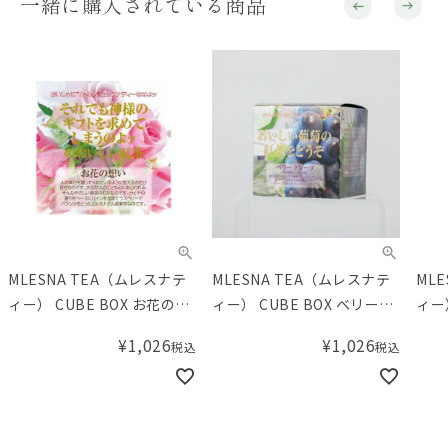
一緒に購入されている商品
MLESNA TEA（ムレスナテ
MLESNA TEA（ムレスナテ
ML
ィー） CUBE BOX お花の想
ィー） CUBE BOX ベリーグ
ィー
い
レープ
チャ
¥
1,026
¥
1,026
税込
税込