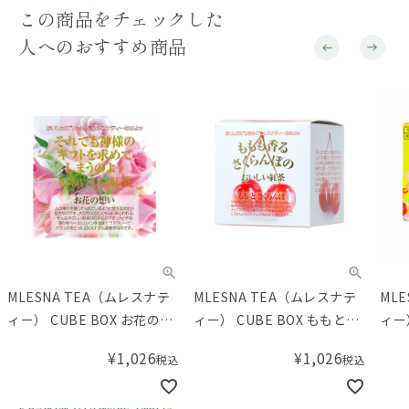
この商品をチェックした
人へのおすすめ商品
MLESNA TEA（ムレスナテ
MLESNA TEA（ムレスナテ
ML
ィー） CUBE BOX お花の想
ィー） CUBE BOX ももとさ
ィー
い
くらんぼ
¥
1,026
¥
1,026
税込
税込