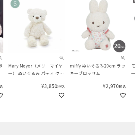
Mary Meyer（メリーマイヤ
miffy ぬいぐるみ20cm ラッ
モチ
ー） ぬいぐるみ パティ クリ
キーブロッサム
ーマ
ームベア Sサイズ
¥
3,850
¥
2,970
税込
税込