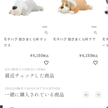
モチハグ 抱きまくらM マッ
モチハグ 抱きまくらM ナナ
モチ
クス
ーマ
¥
4,180
¥
4,180
税込
税込
RECENTLY VIEWED ITEMS
最近チェックした商品
FREQUENTLY BOUGHT TOGETHER
一緒に購入されている商品