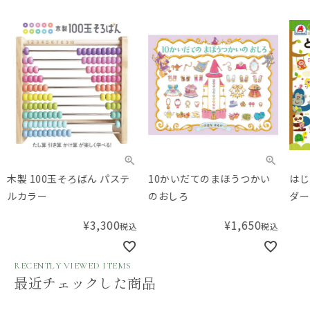
木製 100玉そろばん パステ
10かいだてのまほうつかい
はじ
ルカラー
のおしろ
ダー
¥
3,300
¥
1,650
税込
税込
RECENTLY VIEWED ITEMS
最近チェックした商品