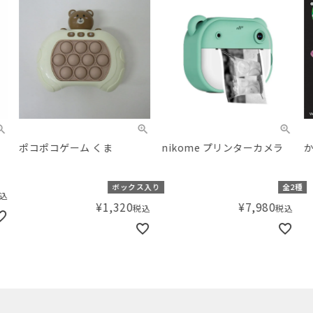
ポコポコゲーム くま
nikome プリンターカメラ
かお
ボックス入り
全2種
¥
1,320
¥
7,980
税込
税込