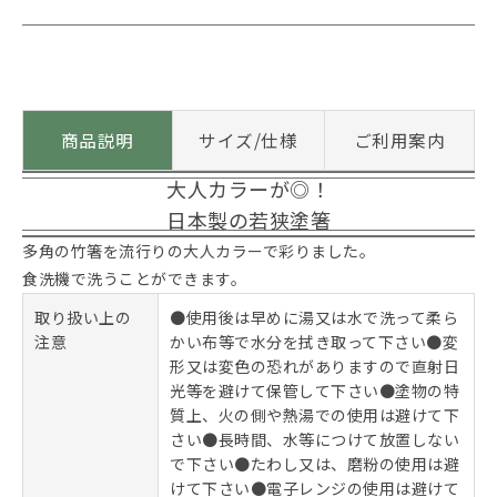
商品説明
サイズ/仕様
ご利用案内
大人カラーが◎！
日本製の若狭塗箸
多角の竹箸を流行りの大人カラーで彩りました。
食洗機で洗うことができます。
取り扱い上の
●使用後は早めに湯又は水で洗って柔ら
注意
かい布等で水分を拭き取って下さい●変
形又は変色の恐れがありますので直射日
光等を避けて保管して下さい●塗物の特
質上、火の側や熱湯での使用は避けて下
さい●長時間、水等につけて放置しない
で下さい●たわし又は、磨粉の使用は避
けて下さい●電子レンジの使用は避けて