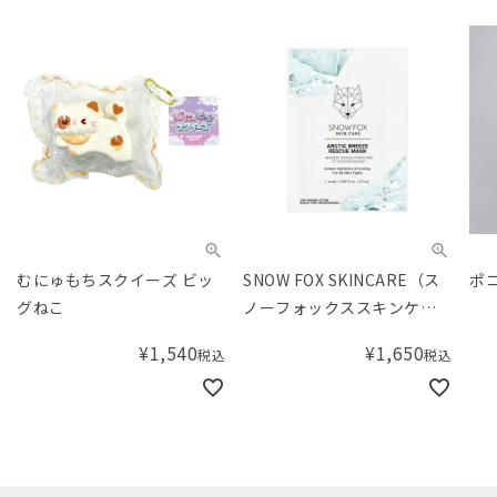
むにゅもちスクイーズ ビッ
SNOW FOX SKINCARE（ス
ポコ
グねこ
ノーフォックススキンケ
ア）アークティックブリー
¥
1,540
¥
1,650
税込
税込
ズ レスキューマスク（1枚）