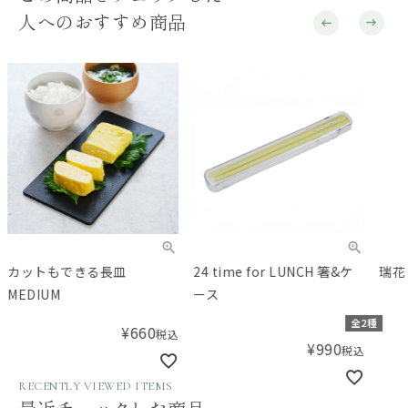
人へのおすすめ商品
カットもできる長皿
24 time for LUNCH 箸&ケ
瑞花
MEDIUM
ース
全2種
¥
660
税込
¥
990
税込
RECENTLY VIEWED ITEMS