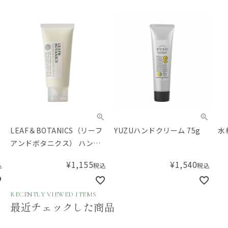
LEAF＆BOTANICS（リーフ
YUZUハンドクリーム 75g
水橋
アンドボタニクス） ハンド
クリーム グレープフルーツ
¥
1,155
¥
1,540
税込
税込
65g
RECENTLY VIEWED ITEMS
最近チェックした商品