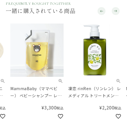
FREQUENTLY BOUGHT TOGETHER
一緒に購入されている商品
MammaBaby（ママベビ
凜恋 rinRen（リンレン） レ
MA
ー） ベビーシャンプー レフ
メディアル トリートメント
ー）
ィル
ミント&レモン
バタ
¥
3,300
¥
2,200
税込
税込