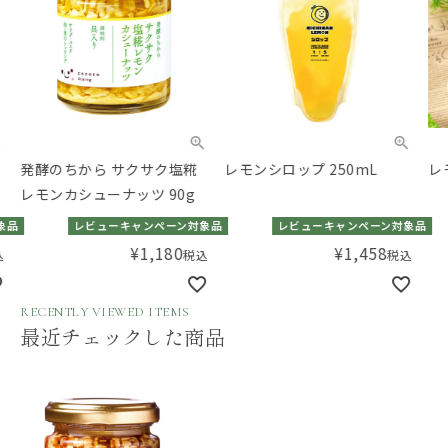
発酵のちから サクサク塩糀
レモンシロップ 250mL
レモ
レモンカシューナッツ 90g
品
レビューキャンペーン対象品
レビューキャンペーン対象品
¥
1,180
¥
1,458
税込
税込
RECENTLY VIEWED ITEMS
最近チェックした商品