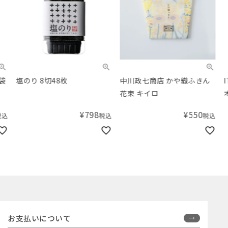
塩のり 8切48枚
中川政七商店 かや織ふきん
IT 
花束 キイロ
オー
リー
¥
798
¥
550
税込
税込
お支払いについて