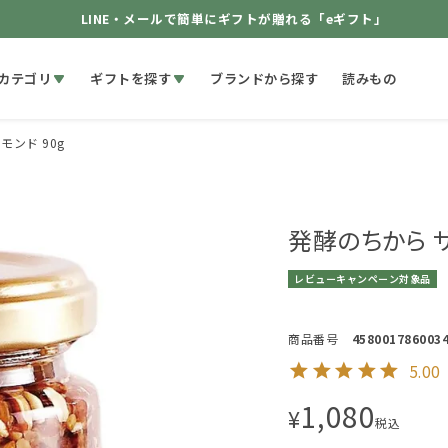
LINE・メールで簡単にギフトが贈れる「eギフト」
カテゴリ
ギフトを探す
ブランドから探す
読みもの
ンド 90g
発酵のちから サ
レビューキャンペーン対象品
商品番号
458001786003
5.00
1,080
¥
税込