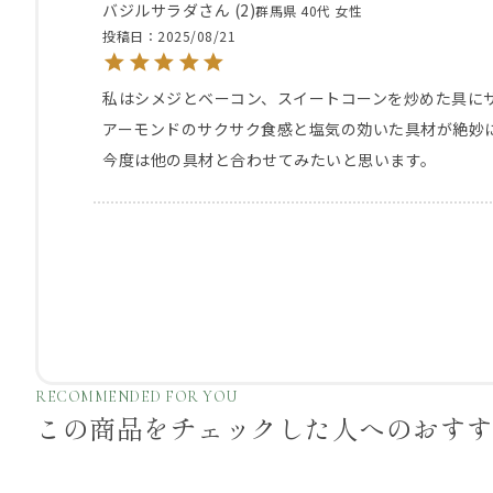
バジルサラダ
2
群馬県
40代
女性
投稿日
2025/08/21
私はシメジとベーコン、スイートコーンを炒めた具にサ
アーモンドのサクサク食感と塩気の効いた具材が絶妙
今度は他の具材と合わせてみたいと思います。
RECOMMENDED FOR YOU
この商品をチェックした
人へのおす