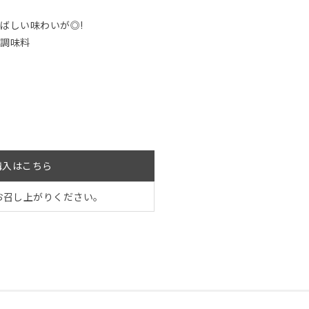
ばしい味わいが◎!
覚調味料
購入はこちら
お召し上がりください。