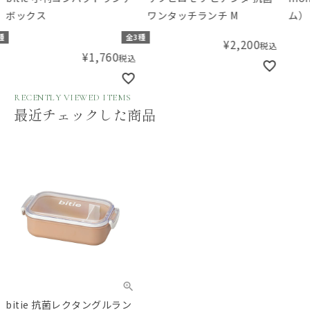
ボックス
ワンタッチランチ M
ム）
ス 7
種
全3種
¥
2,200
税込
¥
1,760
税込
RECENTLY VIEWED ITEMS
最近チェックした商品
bitie 抗菌レクタングルラン