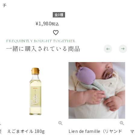
チ
全3種
¥
1,980
税込
FREQUENTLY BOUGHT TOGETHER
一緒に購入されている商品
えごまオイル 180g
Lien de famille（リヤンド
マシ