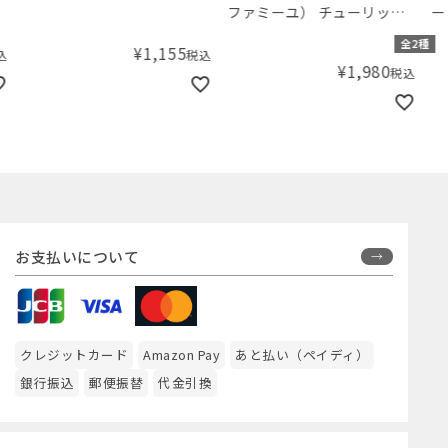
ファミーユ） チューリップ
ー 
のラトル
全2種
¥
1,155
税込
¥
1,980
税込
お支払いについて
クレジットカード
Amazon Pay
あと払い（ペイディ）
銀行振込
郵便振替
代金引換