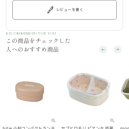
レビューを書く
RECOMMENDED FOR YOU
この商品をチェックした
人へのおすすめ商品
bitie 小判コンパクトランチ
サブヒロモリ ピアンタ 抗菌
mo