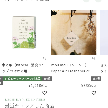
木と果（kitoca） 消臭クリ
mou mou（ムームー）
きえ
ップ つけかえ用
Paper Air Freshener ペー
タイ
パーエアフレッシュナー
り
レビューキャンペーン対象品
全4種
全3種
種
¥
1,210
¥
330
税込
税込
RECENTLY VIEWED ITEMS
最近チェックした商品