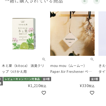
一緒に購入されている商品
木と果（kitoca） 消臭クリ
mou mou（ムームー）
きえ
ップ つけかえ用
Paper Air Freshener ペー
タイプ
パーエアフレッシュナー
り
レビューキャンペーン対象品
全4種
全3種
種
¥
1,210
¥
330
税込
税込