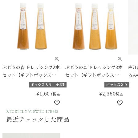
ぶどうの森 ドレッシング2本
ぶどうの森 ドレッシング3本
直江
セット【ギフトボックス入
セット【ギフトボックス入
ろみ
り】／Amingオリジナルセ
り】／Amingオリジナルセ
ボックス入り
全2種
ボックス入り
ット
ット
¥
1,607
¥
2,360
税込
税込
RECENTLY VIEWED ITEMS
最近チェックした商品