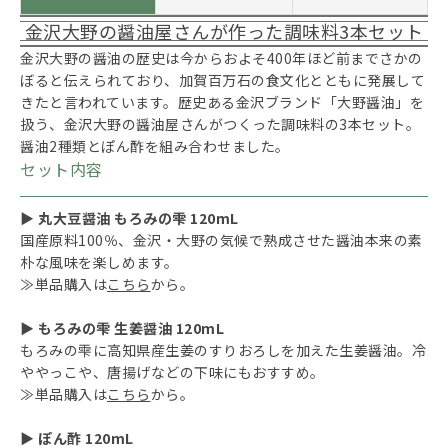
金沢大野の醤油屋さんが作った調味料3本セット
金沢大野の醤油の歴史は今からおよそ400年ほど前までさかの
ぼると伝えられており、加賀百万石の食文化とともに発展して
きたと言われています。歴史ある金沢ブランド「大野醤油」を
扱う、金沢大野の醤油屋さんがつくった調味料の3本セット。
醤油2種類とぽん酢を組み合わせました。
セット内容
▶ 丸大豆醤油 もろみの雫 120mL
国産原料100％、金沢・大野の気候で熟成させた醤油本来の素
朴な風味を楽しめます。
≫単品購入は
こちら
から。
▶ もろみの雫 生姜醤油 120mL
もろみの雫に高知県産生姜のすりおろしを加えた生姜醤油。冷
ややっこや、唐揚げなどの下味にもおすすめ。
≫単品購入は
こちら
から。
▶ ぽん酢 120mL