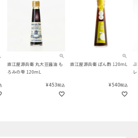
直江屋源兵衛 丸大豆醤油 も
直江屋源兵衛 ぽん酢 120mL
ぶど
ろみの雫 120mL
レン
¥
453
¥
540
税込
税込