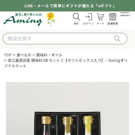
LINE・メールで簡単にギフトが贈れる「eギフト」
メニュー
探す
ログイン
カート
店舗情報
TOP
食べもの
調味料・オイル
直江屋源兵衛 調味料3本セット C【ギフトボックス入り】／Amingオリ
ジナルセット