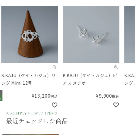
K.KAJU（ケイ・カジュ）ピ
K.KAJU（ケイ・カジュ）リ
K.
アス メテオ
ング メテオL 15号
ング 
¥
9,900
¥
12,100
税込
税込
RECENTLY VIEWED ITEMS
最近チェックした商品