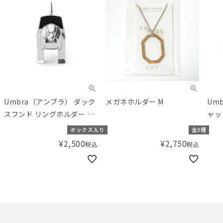
メガネホルダー M
Umbra（アンブラ） アリ キ
K.
ャット リングホルダー クロ
ング 
ム(シルバー)
り
全3種
ボックス入り
¥
2,750
¥
2,500
税込
税込