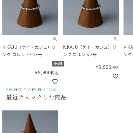
K.KAJU（ケイ・カジュ）リ
K.KAJU（ケイ・カジュ）リ
K.
ング コルン 7～13号
ング コルン S 3号
ング 
全4種
¥
9,900
税込
¥
9,900
税込
RECENTLY VIEWED ITEMS
最近チェックした商品