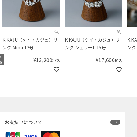
K.KAJU（ケイ・カジュ）リ
K.KAJU（ケイ・カジュ）リ
K.
ング Mimi 12号
ング シェリーL 15号
ング 
り
¥
13,200
¥
17,600
税込
税込
種
お支払いについて