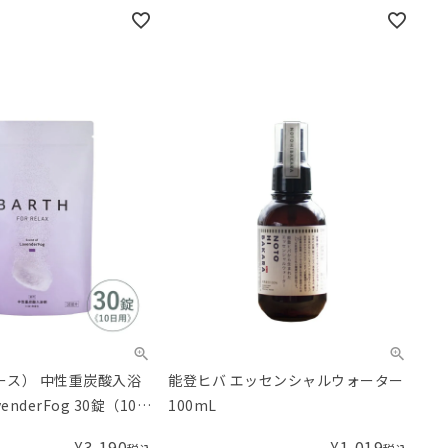
バース） 中性重炭酸入浴
能登ヒバ エッセンシャルウォーター
venderFog 30錠（10回
100mL
¥
3,190
¥
1,019