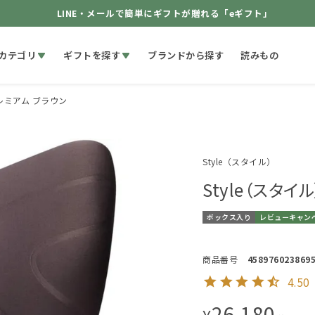
LINE・メールで簡単にギフトが贈れる「eギフト」
カテゴリ
ギフトを探す
ブランドから探す
読みもの
プレミアム ブラウン
Style（スタイル）
Style（スタ
ボックス入り
レビューキャン
商品番号
458976023869
4.50
26,180
¥