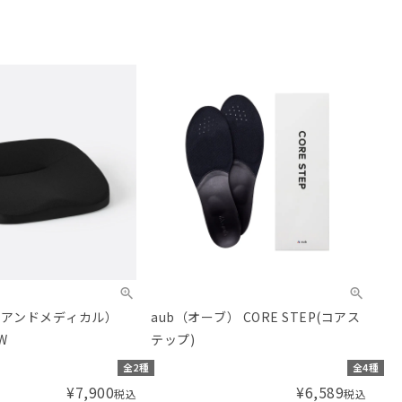
L（アンドメディカル）
aub（オーブ） CORE STEP(コアス
W
テップ)
全2種
全4種
¥
7,900
¥
6,589
税込
税込