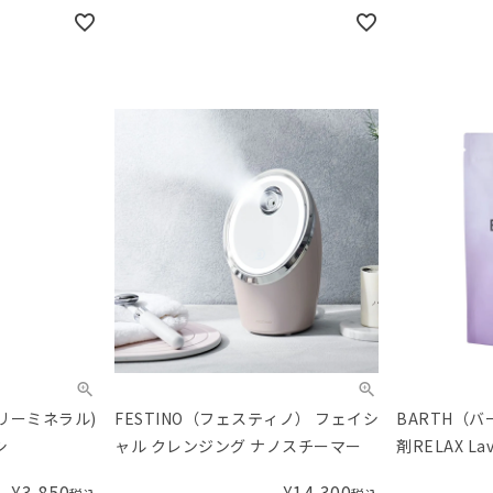
オンリーミネラル)
FESTINO（フェスティノ） フェイシ
BARTH（
シ
ャル クレンジング ナノスチーマー
剤RELAX La
用）
¥
3,850
¥
14,300