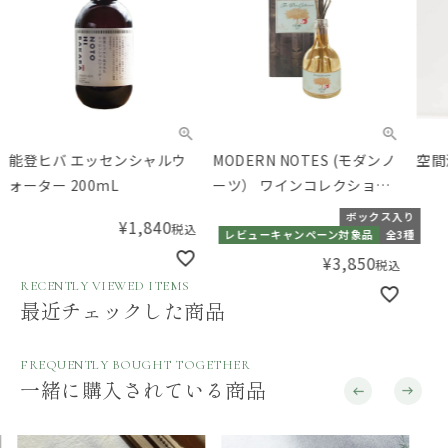
能登ヒバ エッセンシャルウ
MODERN NOTES (モダンノ
空間
ォーター 200mL
ーツ） ワインコレクション
リードディフューザー
ボックス入り
¥
1,840
税込
レビューキャンペーン対象品
全3種
¥
3,850
税込
RECENTLY VIEWED ITEMS
最近チェックした商品
FREQUENTLY BOUGHT TOGETHER
一緒に購入されている商品