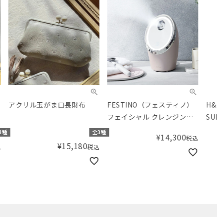
アクリル玉がま口長財布
FESTINO（フェスティノ）
H&
フェイシャル クレンジング
SU
ナノスチーマー
ォレ
種
全3種
¥
14,300
税込
¥
15,180
税込