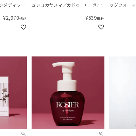
ニンメディソー
ュンコカヤヌマ／カドゥー） 泡ポ
ッグウォーマ
ンプ
¥
2,970
¥
539
税込
税込