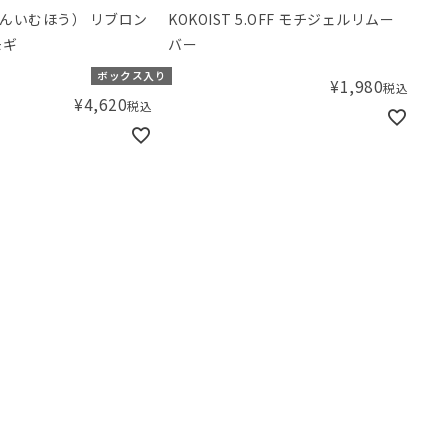
んいむほう） リブロン
KOKOIST 5.OFF モチジェルリムー
モギ
バー
ボックス入り
¥
1,980
税込
¥
4,620
税込