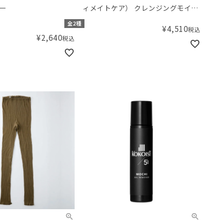
ー
ィメイトケア） クレンジングモイス
チャライジングオイル プレ＆ポスト
全2種
¥
4,510
税込
バイオティック
¥
2,640
税込