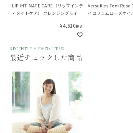
LIP INTIMATE CARE（リップインテ
Versailles Fem Ro
ィメイトケア） クレンジングモイス
イユフェムローズオイ
チャライジングオイル シーバックソ
¥
4,510
税込
ーン＆フラゴニア
RECENTLY VIEWED ITEMS
最近チェックした商品