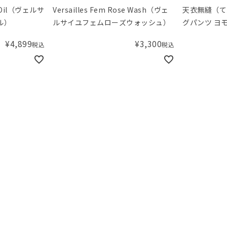
se Oil（ヴェルサ
Versailles Fem Rose Wash（ヴェ
天衣無縫（て
ル）
ルサイユフェムローズウォッシュ）
グパンツ ヨ
¥
4,899
¥
3,300
税込
税込