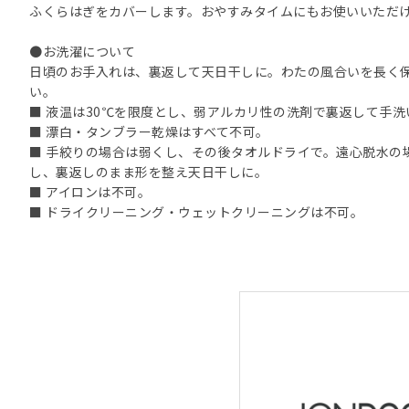
ふくらはぎをカバーします。おやすみタイムにもお使いいただ
●お洗濯について
日頃のお手入れは、裏返して天日干しに。わたの風合いを長く
い。
■ 液温は30℃を限度とし、弱アルカリ性の洗剤で裏返して手
■ 漂白・タンブラー乾燥はすべて不可。
■ 手絞りの場合は弱くし、その後タオルドライで。遠心脱水の
し、裏返しのまま形を整え天日干しに。
■ アイロンは不可。
■ ドライクリーニング・ウェットクリーニングは不可。