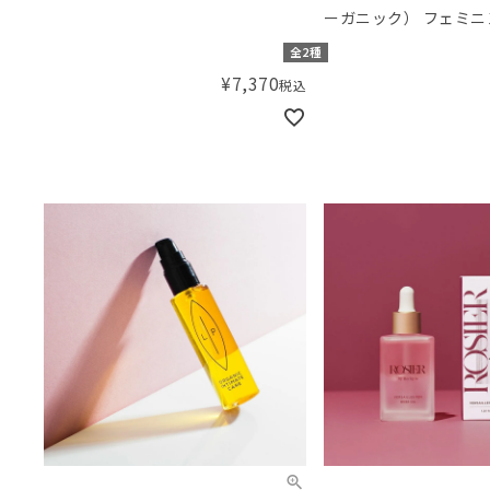
ーガニック） フェミ
プLT
全2種
¥
7,370
税込