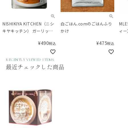
NISHIKIYA KITCHEN（ニシ
白ごはん.comのごはんふり
ML
キヤキッチン） ガーリック
かけ
ィー
シュリンプカレー
¥
490
¥
475
税込
税込
RECENTLY VIEWED ITEMS
最近チェックした商品