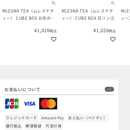
MLESNA TEA（ムレスナテ
MLESNA TEA（ムレスナテ
ML
ィー） CUBE BOX お花の想
ィー） CUBE BOX 花リンゴ
ィー
い
アー
¥
1,026
¥
1,026
税込
税込
お支払いについて
クレジットカード
Amazon Pay
あと払い（ペイディ）
銀行振込
郵便振替
代金引換