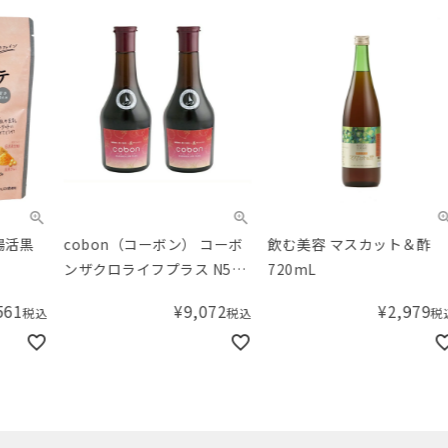
cobon（コーボン） コーボ
飲む美容 マスカット＆酢
【W
ンザクロライフプラス N525
720mL
ラズ
2本セット
¥
9,072
¥
2,979
税込
税込