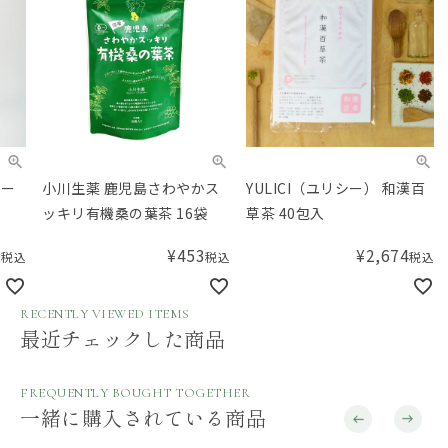
小川生薬 鹿児島さわやかス
YULICI（ユリシー） 和漢百
カラ
ッキリ有機桑の葉茶 16袋
草茶 40包入
¥
453
¥
2,674
税込
税込
RECENTLY VIEWED ITEMS
最近チェックした商品
FREQUENTLY BOUGHT TOGETHER
一緒に購入されている商品