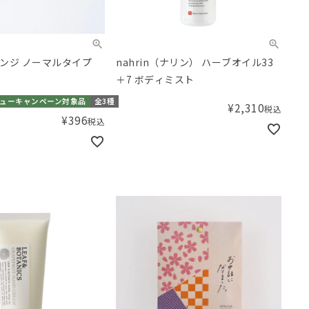
ンジ ノーマルタイプ
nahrin（ナリン） ハーブオイル33
＋7 ボディミスト
ューキャンペーン対象品
全3種
¥
2,310
税込
¥
396
税込