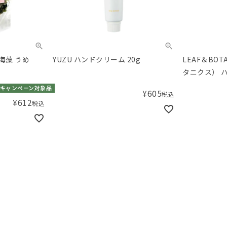
海藻 うめ
YUZU ハンドクリーム 20g
LEAF＆BO
タニクス） 
フルーツ 65g
キャンペーン対象品
¥
605
税込
¥
612
税込