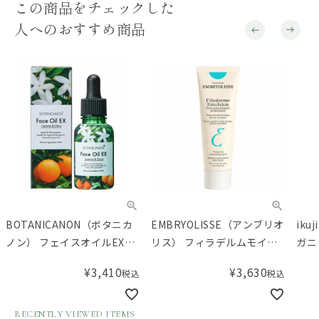
この商品をチェックした
人へのおすすめ商品
BOTANICANON（ボタニカ
EMBRYOLISSE（アンブリオ
ik
ノン） フェイスオイルEX
リス） フィラデルムモイス
ガニ
30mL
チャークリーム 75mL
金平
¥
3,410
¥
3,630
税込
税込
RECENTLY VIEWED ITEMS