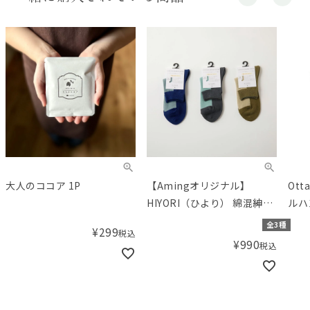
大人のココア 1P
【Amingオリジナル】
Ot
HIYORI（ひより） 綿混紳士
ルハン
フロント切り替えロークル
全3種
¥
299
税込
ソックス
¥
990
税込