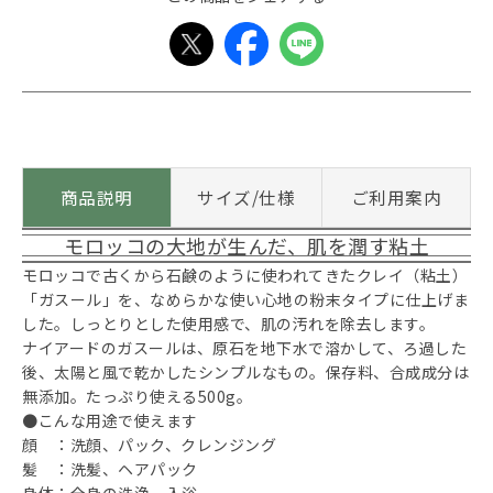
商品説明
サイズ/仕様
ご利用案内
モロッコの大地が生んだ、肌を潤す粘土
モロッコで古くから石鹸のように使われてきたクレイ（粘土）
「ガスール」を、なめらかな使い心地の粉末タイプに仕上げま
した。しっとりとした使用感で、肌の汚れを除去します。
ナイアードのガスールは、原石を地下水で溶かして、ろ過した
後、太陽と風で乾かしたシンプルなもの。保存料、合成成分は
無添加。たっぷり使える500g。
●こんな用途で使えます
顔 ：洗顔、パック、クレンジング
髪 ：洗髪、ヘアパック