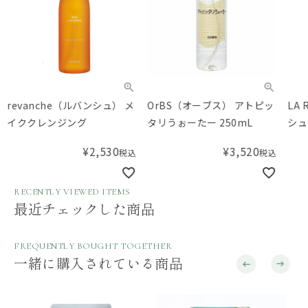
revanche（ルバンシュ） メ
OrBS（オーブス） アトピッ
LA 
イククレンジング
タリうぉーたー 250mL
シュ
ロテ
¥
2,530
¥
3,520
税込
税込
RECENTLY VIEWED ITEMS
最近チェックした商品
FREQUENTLY BOUGHT TOGETHER
一緒に購入されている商品