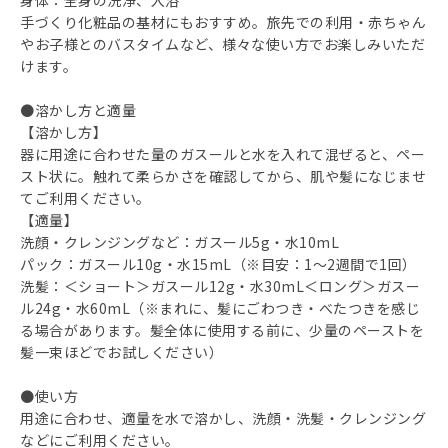
身体：全身の洗浄、入浴
手づくり化粧品の基材にもおすすめ。旅先での利用・赤ちゃん
やお子様とのバスタイムなど、様々な使い方でお楽しみいただ
けます。
●溶かし方と適量
【溶かし方】
器に用途に合わせた量のガスールと水を入れて混ぜると、ペー
スト状に。触れて柔らかさを確認してから、肌や髪になじませ
てご利用ください。
【適量】
洗顔・クレンジングなど：ガスール5g・水10mL
パック：ガスール10g・水15mL（※目安：1～2週間で1回）
洗髪：＜ショート＞ガスール12g・水30mL＜ロング＞ガスー
ル24g・水60mL（※まれに、髪にごわつき・べたつきを感じ
る場合があります。髪全体に使用する前に、少量のペーストを
髪一束ほどでお試しください）
●使い方
用途に合わせ、適量を水で溶かし、洗顔・洗髪・クレンジング
などにご利用ください。