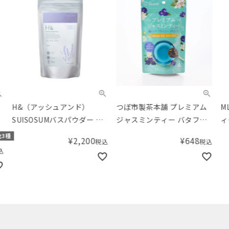
H&（アッシュアンド）
つぼ市製茶本舗 プレミアム
ML
SUISOSUMバスパウダー ラ
ジャスミンティー バタフラ
ィー
ベンダーの香り
イピーブレンドティーバッ
チャ
種
¥
2,200
¥
648
税込
税込
グ