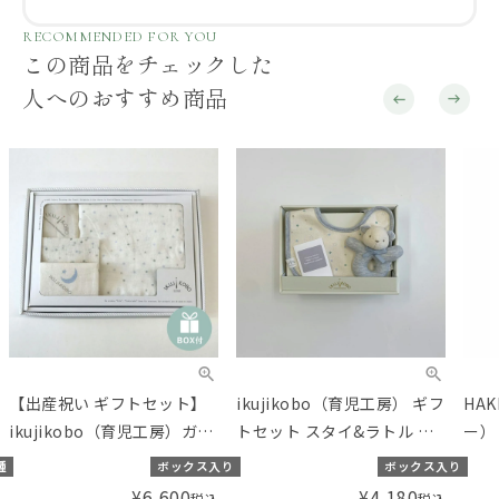
RECOMMENDED FOR YOU
この商品をチェックした
人へのおすすめ商品
【出産祝い ギフトセット】
ikujikobo（育児工房） ギフ
HA
ikujikobo（育児工房）ガー
トセット スタイ&ラトル 金
ー）
ゼ オーガニックギフト ブル
平糖 ブルー
ット
種
ボックス入り
ボックス入り
ー【ギフトボックス入り】
ンカ
¥
6,600
¥
4,180
税込
税込