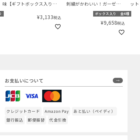
味【ギフトボックス入り】
刺繍がかわいい！ガーゼお
ット
／Amingオリジナルセット
くるみ＆スタイと布おもち
り】
り
ボックス入り
全4種
¥
3,133
税込
ゃのセット【ギフトボック
ット
¥
9,658
税込
ス入り】／Amingオリジナ
ルセット
お支払いについて
クレジットカード
Amazon Pay
あと払い（ペイディ）
銀行振込
郵便振替
代金引換