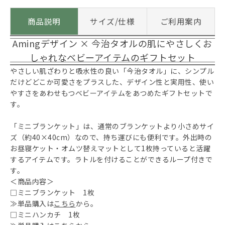
商品説明
サイズ/仕様
ご利用案内
Amingデザイン × 今治タオルの肌にやさしくお
しゃれなベビーアイテムのギフトセット
やさしい肌ざわりと吸水性の良い「今治タオル」に、シンプル
だけどどこか可愛さをプラスした、デザイン性と実用性、使い
やすさをあわせもつベビーアイテムをあつめたギフトセットで
す。
「ミニブランケット」は、通常のブランケットより小さめサイ
ズ（約40×40cm）なので、持ち運びにも便利です。外出時の
お昼寝ケット・オムツ替えマットとして1枚持っていると活躍
するアイテムです。ラトルを付けることができるループ付きで
す。
＜商品内容＞
□ミニブランケット 1枚
≫単品購入は
こちら
から。
□ミニハンカチ 1枚