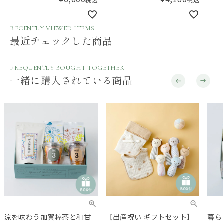
／Amingオリジナルセット
RECENTLY VIEWED ITEMS
最近チェックした商品
FREQUENTLY BOUGHT TOGETHER
一緒に購入されている商品
涼を味わう加賀棒茶と和甘
【出産祝い ギフトセット】
暮ら