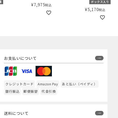
種
ボックス入り
¥
7,975
税込
タイ＆ベルトカバーセット
¥
5,170
税込
（モミ柄/ホワイト）【ギフ
トボックス入り】／Aming
オリジナルセット
お支払いについて
クレジットカード
Amazon Pay
あと払い（ペイディ）
銀行振込
郵便振替
代金引換
送料について