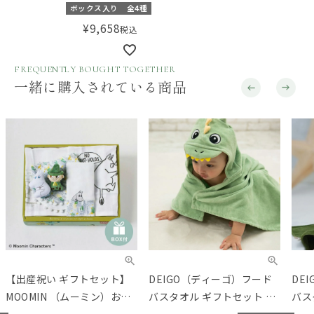
くるみ＆スタイと布おもち
ボックス入り
全4種
ゃのセット【ギフトボック
¥
9,658
税込
ス入り】／Amingオリジナ
ルセット
FREQUENTLY BOUGHT TOGETHER
一緒に購入されている商品
【出産祝い ギフトセット】
DEIGO（ディーゴ）フード
DE
MOOMIN （ムーミン）おぼ
バスタオル ギフトセット ザ
バス
ろタオルとママとお揃いス
ウルス
リゲ