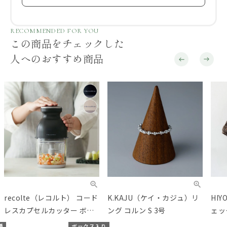
RECOMMENDED FOR YOU
この商品をチェックした
人へのおすすめ商品
recolte（レコルト） コード
K.KAJU（ケイ・カジュ）リ
HI
レスカプセルカッター ボン
ング コルン S 3号
ェッ
ヌ
ブワ
種
ボックス入り