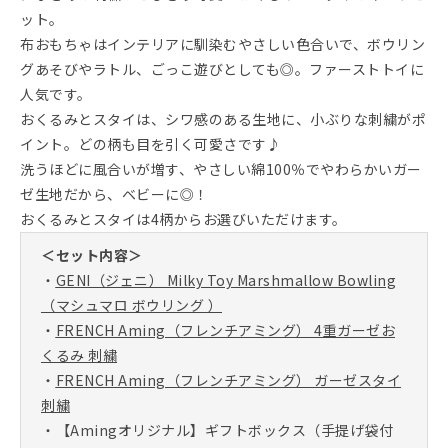
ット。
布おもちゃはインテリアに馴染むやさしい色合いで、ボウリン
グあそびやラトル、ごっこ遊びとしても◎。ファーストトイに
人気です。
おくるみとスタイは、シワ感のある生地に、小ぶりな刺繍がポ
イント。どの柄も目を引く可愛さです♪
洗うほどに風合いが増す、やさしい綿100％でやわらかいガー
ゼ生地だから、ベビーに◎！
おくるみとスタイは4柄からお選びいただけます。
＜セット内容＞
・
GENI（ジェニ） Milky Toy Marshmallow Bowling
（マシュマロ ボウリング ）
・
FRENCH Aming（フレンチアミング） 4重ガーゼお
くるみ 刺繍
・
FRENCH Aming（フレンチアミング） ガーゼスタイ
刺繍
・【Amingオリジナル】ギフトボックス（手提げ袋付