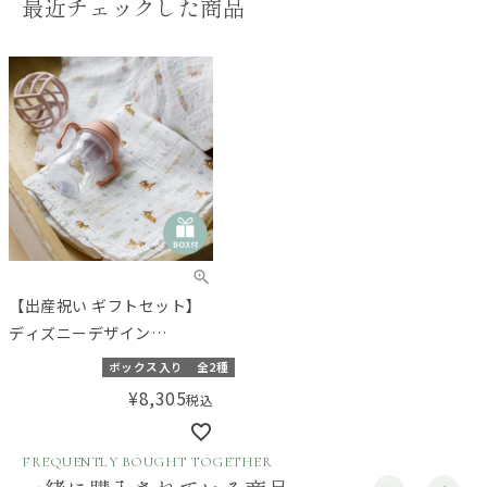
最近チェックした商品
【出産祝い ギフトセット】
ディズニーデザイン
aden+anaisおくるみ＆スト
ボックス入り
全2種
ローマグギフト 【ギフトボ
¥
8,305
税込
ックス入り】／Amingオリ
ジナルセット
FREQUENTLY BOUGHT TOGETHER