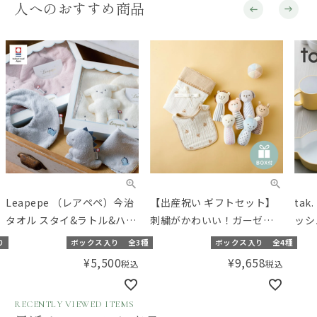
人へのおすすめ商品
Leapepe （レアペペ）今治
【出産祝い ギフトセット】
ta
タオル スタイ&ラトル&ハン
刺繍がかわいい！ガーゼお
ッシ
カチセット
くるみ＆スタイと布おもち
（カ
り
ボックス入り
全3種
ボックス入り
全4種
ゃのセット【ギフトボック
¥
5,500
¥
9,658
税込
税込
ス入り】／Amingオリジナ
ルセット
RECENTLY VIEWED ITEMS