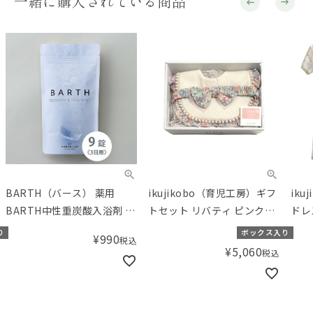
一緒に購入されている商品
BARTH（バース） 薬用
ikujikobo（育児工房）ギフ
iku
BARTH中性重炭酸入浴剤 9
トセット リバティ ピンク
ドレ
錠（3回用）
Michelle（ミシェル）【ギ
70
り
ボックス入り
¥
990
税込
フトボックス入り】
¥
5,060
税込