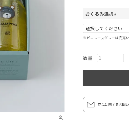
おくるみ選択
(
必
須
※ピコレースグレーは完売
)
商品に関するお問い