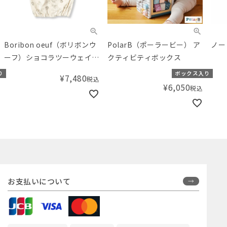
Boribon oeuf（ボリボンウ
PolarB（ポーラービー） ア
ノー
ーフ）ショコラツーウェイ
クティビティボックス
オール チャコールグレー
り
ボックス入り
¥
7,480
税込
（50-70cm）
¥
6,050
税込
お支払いについて