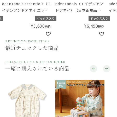
aden+anais essentials（エ
aden+anais（エイデンアン
ade
イデンアンドアネイ エッセ
ドアネイ）【日本正規品】
イデ
ンシャルズ）【日本正規
モスリンコットン おくるみ
ンシ
り
ボックス入り
ボックス入り
品】モスリンコットン おく
3枚 スワドル ディズニー ト
品】
¥
3,630
¥
6,490
税込
税込
るみ 2枚 ディズニー ウィニ
イストーリー toy story 3-
るみ
ーアンドフレンズ disney
pack classic swaddles
ディ
RECENTLY VIEWED ITEMS
baby swaddle -
Disn
最近チェックした商品
winnie+friends- 2pk
swa
FREQUENTLY BOUGHT TOGETHER
一緒に購入されている商品