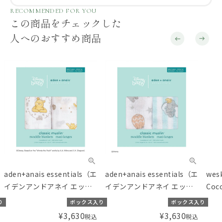
RECOMMENDED FOR YOU
この商品をチェックした
人へのおすすめ商品
aden+anais essentials（エ
aden+anais essentials（エ
we
イデンアンドアネイ エッセ
イデンアンドアネイ エッセ
Coco
ンシャルズ）【日本正規
ンシャルズ）【日本正規
TO
り
ボックス入り
ボックス入り
品】モスリンコットン おく
品】モスリンコットン おく
ルバ
¥
3,630
¥
3,630
税込
税込