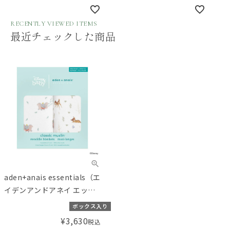
るみ 2枚 ディズニー ウィニ
るみ 2枚 ディズニー ダンボ
ーアンドフレンズ disney
disney baby swaddle -
RECENTLY VIEWED ITEMS
baby swaddle -
dumbo- 2pk
最近チェックした商品
winnie+friends- 2pk
aden+anais essentials（エ
イデンアンドアネイ エッセ
ンシャルズ）【日本正規
ボックス入り
品】モスリンコットン おく
¥
3,630
税込
るみ 2枚セット ディズニー