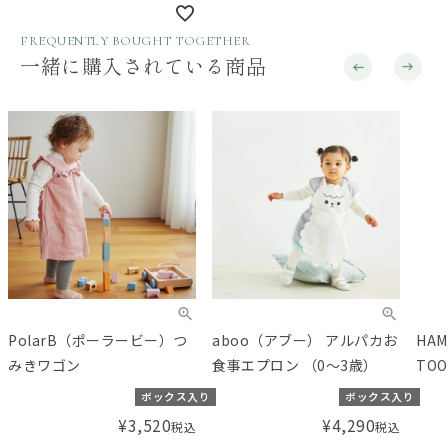
ディズニーアンドフレンズ
FREQUENTLY BOUGHT TOGETHER
Disney+friends 2pack
一緒に購入されている商品
swaddles
PolarB（ポーラービー）つ
aboo（アブー） アルパカお
HAM
みきワゴン
食事エプロン （0～3歳）
TOO
ーハ
ボックス入り
ボックス入り
レラ
¥
3,520
¥
4,290
税込
税込