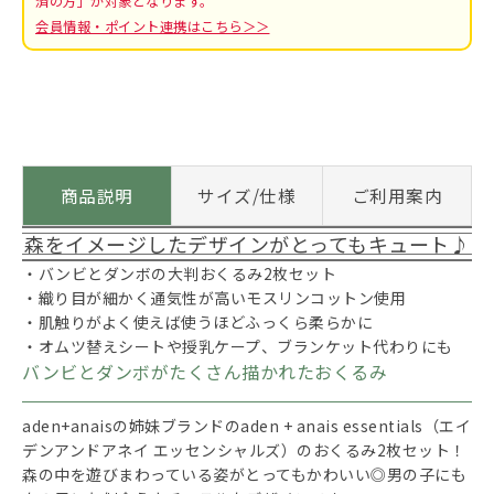
済の方」が対象となります。
会員情報・ポイント連携はこちら＞＞
商品説明
サイズ/仕様
ご利用案内
森をイメージしたデザインがとってもキュート♪
・バンビとダンボの大判おくるみ2枚セット
・織り目が細かく通気性が高いモスリンコットン使用
・肌触りがよく使えば使うほどふっくら柔らかに
・オムツ替えシートや授乳ケープ、ブランケット代わりにも
バンビとダンボがたくさん描かれたおくるみ
aden+anaisの姉妹ブランドのaden + anais essentials（エイ
デンアンドアネイ エッセンシャルズ）のおくるみ2枚セット！
森の中を遊びまわっている姿がとってもかわいい◎男の子にも