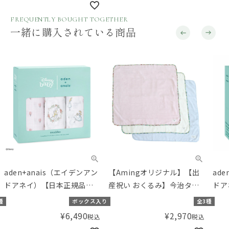
セス disney baby swaddle -
FREQUENTLY BOUGHT TOGETHER
princess- 2pk
一緒に購入されている商品
aden+anais（エイデンアン
【Amingオリジナル】【出
ad
ドアネイ）【日本正規品】
産祝い おくるみ】今治タオ
ドア
モスリンコットン おくるみ
ル おくるみ
モス
種
ボックス入り
全3種
3枚 スワドル ディズニー ア
枚セ
¥
6,490
¥
2,970
税込
税込
リス イン ワンダーランド
イク y