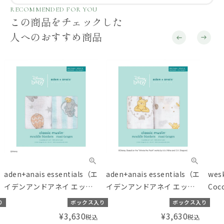
RECOMMENDED FOR YOU
この商品をチェックした
人へのおすすめ商品
aden+anais essentials（エ
aden+anais essentials（エ
we
イデンアンドアネイ エッセ
イデンアンドアネイ エッセ
Coco
ンシャルズ）【日本正規
ンシャルズ）【日本正規
TO
り
ボックス入り
ボックス入り
品】モスリンコットン おく
品】モスリンコットン おく
ルバ
¥
3,630
¥
3,630
税込
税込
るみ 2枚 ディズニー ダンボ
るみ 2枚 ディズニー ウィニ