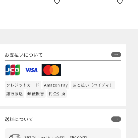
alice in wonderland 3-
swa
pack classic swaddles
年の
ク柄
お支払いについて
クレジットカード
Amazon Pay
あと払い（ペイディ）
銀行振込
郵便振替
代金引換
送料について
1配送につき：全国一律660円