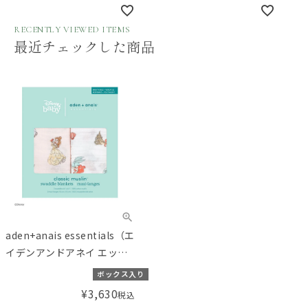
disney baby swaddle -
ーアンドフレンズ disney
RECENTLY VIEWED ITEMS
dumbo- 2pk
baby swaddle -
最近チェックした商品
winnie+friends- 2pk
aden+anais essentials（エ
イデンアンドアネイ エッセ
ンシャルズ）【日本正規
ボックス入り
品】モスリンコットン おく
¥
3,630
税込
るみ 2枚 ディズニー プリン