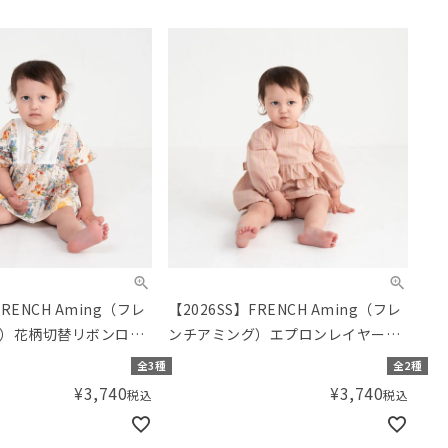
FRENCH Aming（フレ
【2026SS】FRENCH Aming（フレ
）花柄切替リボンロン
ンチアミング）エプロンレイヤード
風ロンパース
全3種
全2種
¥
3,740
¥
3,740
税込
税込