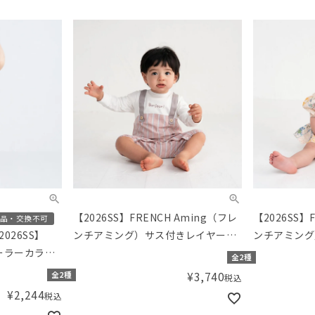
【2026SS】FRENCH Aming（フレ
【2026SS】
品・交換不可
ンチアミング）サス付きレイヤード
ンチアミング
026SS】
風カバーオール
パース
セーラーカラー
全2種
¥
3,740
全2種
税込
¥
2,244
税込