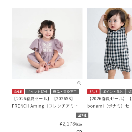
SALE
ポイント除外
返品・交換不可
SALE
ポイント除外
返
【2026春夏セール】【2026SS】
【2026春夏セール】【2
FRENCH Aming（フレンチアミン
bonami（ボナミ）
グ）刺繍ロンパース
前あきカバーオール
全3種
¥
2,178
税込