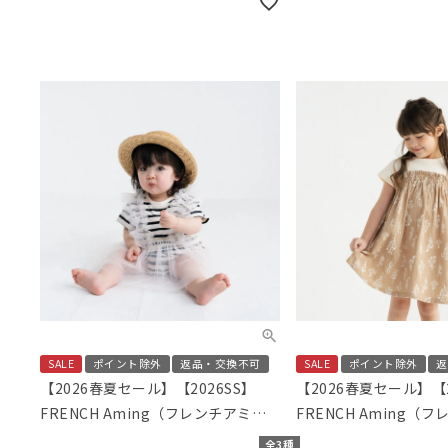
SALE
ポイント除外
返品・交換不可
SALE
ポイント除外
返
【2026春夏セール】【2026SS】
【2026春夏セール】【2
FRENCH Aming（フレンチアミン
FRENCH Aming（
グ）チュールビスチェドッキングロ
グ）ボタニカルフラワ
全3種