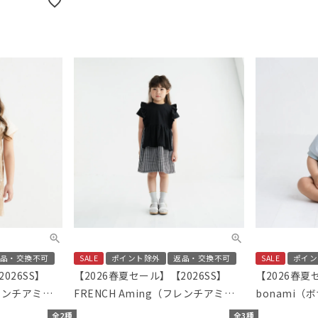
品・交換不可
SALE
ポイント除外
返品・交換不可
SALE
ポイン
026SS】
【2026春夏セール】【2026SS】
【2026春夏
フレンチアミン
FRENCH Aming（フレンチアミン
bonami
ードッキング
グ）エプロンTドッキングワンピー
ンロンパース
全2種
全3種