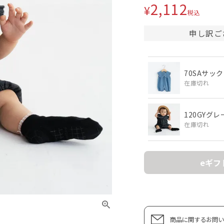
2,112
¥
税込
申し訳ご
70SAサッ
在庫切れ
120GYグレ
在庫切れ
eギフ
商品に関するお問い