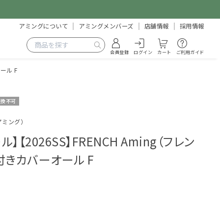
アミングについて
アミングメンバーズ
店舗情報
採用情報
会員登録
ログイン
カート
ご利用ガイド
ール F
交換不可
チアミング）
】【2026SS】FRENCH Aming（フレン
付きカバーオール F