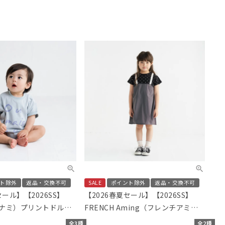
ト除外
返品・交換不可
SALE
ポイント除外
返品・交換不可
セール】【2026SS】
【2026春夏セール】【2026SS】
（ボナミ）プリントドルマ
FRENCH Aming（フレンチアミン
グ）サス付きドッキングワンピース
全3種
全2種