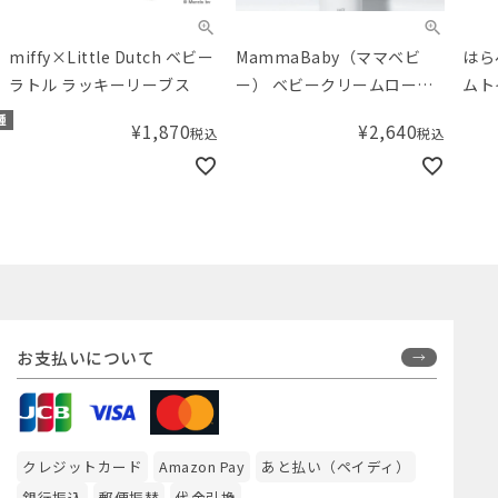
miffy×Little Dutch ベビー
MammaBaby（ママベビ
はら
ラトル ラッキーリーブス
ー） ベビークリームローシ
ムト
ョン
ァン
種
¥
1,870
¥
2,640
税込
税込
お支払いについて
クレジットカード
Amazon Pay
あと払い（ペイディ）
銀行振込
郵便振替
代金引換