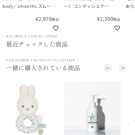
body／smooths スムース
ー） コンディショナー
あり
ミネラルソーク＜浴用化粧
¥
2,970
¥
2,200
税込
税込
料＞
RECENTLY VIEWED ITEMS
最近チェックした商品
FREQUENTLY BOUGHT TOGETHER
一緒に購入されている商品