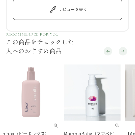
レビューを書く
RECOMMENDED FOR YOU
この商品をチェックした
人へのおすすめ商品
b.box（ビーボックス）
MammaBaby（ママベビ
【A