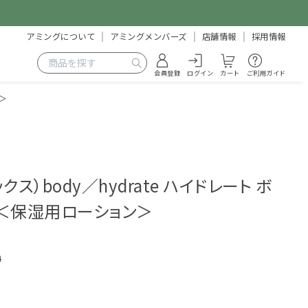
アミングについて
アミングメンバーズ
店舗情報
採用情報
会員登録
ログイン
カート
ご利用ガイド
＞
ックス）body／hydrate ハイドレート ボ
＜保湿用ローション＞
4