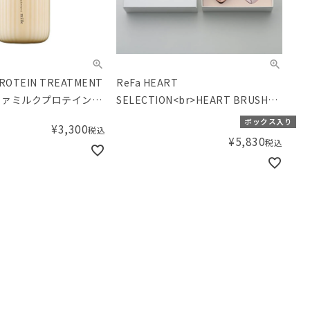
PROTEIN TREATMENT
ReFa HEART
リファミルクプロテイント
SELECTION<br>HEART BRUSH
ロイヤル）
mini & HEART Mirror(リファハー
ボックス入り
¥
3,300
税込
ト セレクション/ハートブラシミニ
¥
5,830
税込
& ハートミラー)