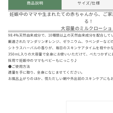
商品説明
サイズ/仕様
妊娠中のママや生まれたての赤ちゃんから、ご家
る！
大容量のミルクローショ
98.4%天然由来成分で、10種類以上の天然由来成分を配合して
厳選されたマンダリンオレンジ、ゼラニウム、ラベンダーなど
シトラスハーバルの香りが、毎日のスキンケアタイムを穏やか
350mL入りの大容量で全身にお使いいただけて、べたつかず
採用で妊娠中のママもベビーもにっこり♪
●ご使用方法
適量を手に取り、全身になじませてください。
お風呂上がりのほか、慌ただしい朝や外出前のスキンケアにもお