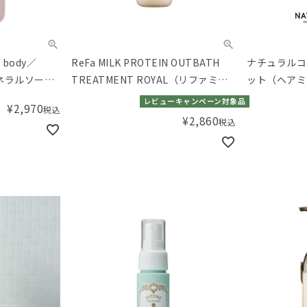
body／
ReFa MILK PROTEIN OUTBATH
ナチュラルコ
ミネラルソーク
TREATMENT ROYAL（リファミル
ット（ヘアミ
クプロテインアウトバストリートメ
ほしい方に）
レビューキャンペーン対象品
¥
2,970
税込
ントロイヤル）
¥
2,860
税込