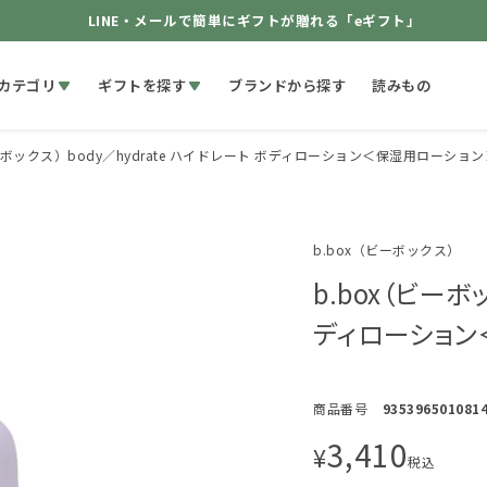
LINE・メールで簡単にギフトが贈れる「eギフト」
カテゴリ
ギフトを探す
ブランドから探す
読みもの
ーボックス）body／hydrate ハイドレート ボディローション＜保湿用ローション
b.box（ビーボックス）
b.box（ビーボ
ディローション
商品番号
935396501081
3,410
¥
税込