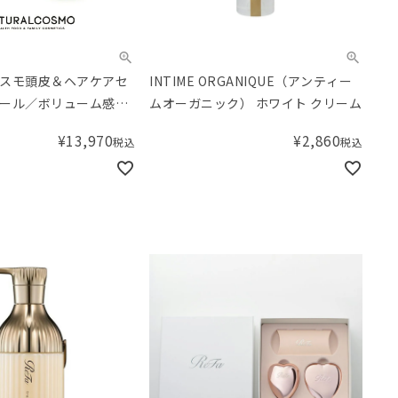
スモ頭皮＆ヘアケアセ
INTIME ORGANIQUE（アンティー
ール／ボリューム感が
ムオーガニック） ホワイト クリーム
¥
13,970
¥
2,860
税込
税込